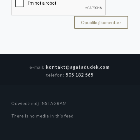
e-mail:
kontakt@agatadudek.com
telefon:
505 182 565
Odwiedź mój INSTAGRAM
There is no media in this feed